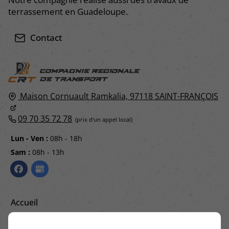
terrassement en Guadeloupe.
Contact
Maison Cornuault Ramkalia,
97118
SAINT-FRANÇOIS
09 70 35 72 78
Lun - Ven :
08h - 18h
Sam :
08h - 13h
Accueil
Contactez-nous