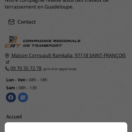
terrassement en Guadeloupe.
Contact
Maison Cornuault Ramkalia,
97118
SAINT-FRANÇOIS
09 70 35 72 78
Lun - Ven :
08h - 18h
Sam :
08h - 13h
Accueil
Contactez-nous