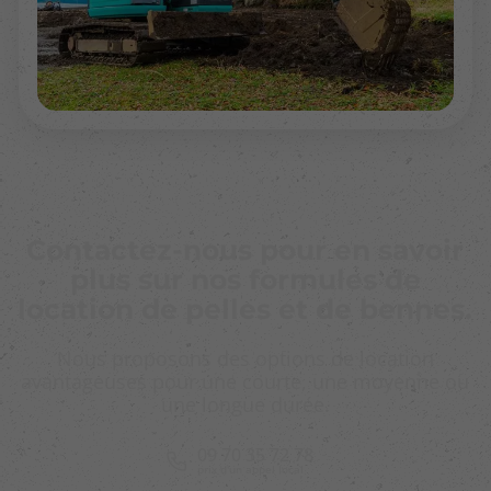
Contactez-nous pour en savoir
plus sur nos formules de
location de pelles et de bennes.
Nous proposons des options de location
avantageuses pour une courte, une moyenne ou
une longue durée.
09 70 35 72 78