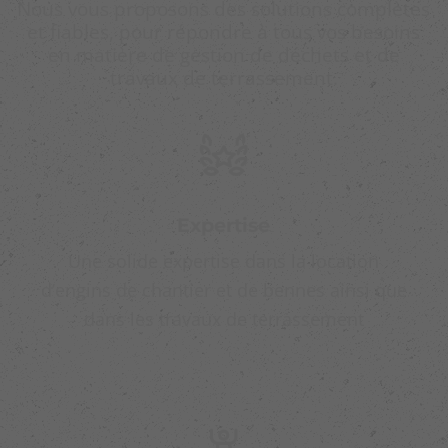
Nous vous proposons des solutions complètes
et fiables, pour répondre à tous vos besoins
en matière de gestion de déchets et de
travaux de terrassement.
Expertise
Une solide expertise dans la location
d’engins de chantier et de bennes ainsi que
dans les travaux de terrassement