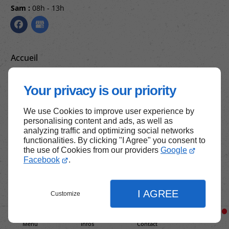
Sam :
08h - 13h
Accueil
Contactez-nous
Your privacy is our priority
Mentions légales
Plan du site
We use Cookies to improve user experience by
personalising content and ads, as well as
analyzing traffic and optimizing social networks
functionalities. By clicking "I Agree" you consent to
Haut de page
the use of Cookies from our providers
Google
Facebook
.
I AGREE
Customize
Menu
Infos
Contact