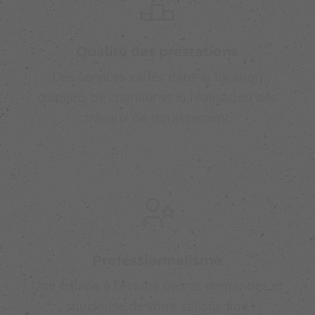
Qualité des prestations
Des services variés dans la location
d’engins de chantier et la réalisation des
travaux de terrassement
Professionnalisme
Une équipe à l’écoute de vos demandes et
soucieuse de votre satisfaction